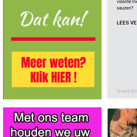
volonté me
sauzen?
LEES VE
26 april 202