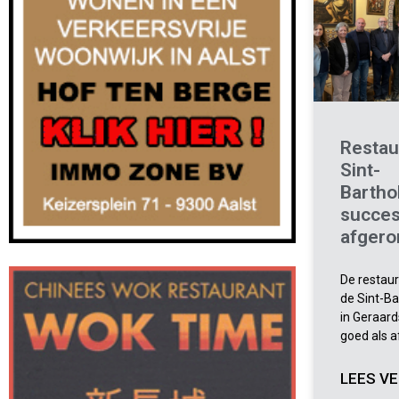
Restau
Sint-
Bartho
succes
afgero
De restau
de Sint-B
in Geraard
goed als a
LEES VE