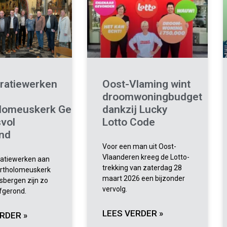
ratiewerken
Oost-Vlaming wint
droomwoningbudget
lomeuskerk Geraardsbergen
dankzij Lucky
vol
Lotto Code
nd
Voor een man uit Oost-
Vlaanderen kreeg de Lotto-
ratiewerken aan
trekking van zaterdag 28
artholomeuskerk
maart 2026 een bijzonder
sbergen zijn zo
vervolg.
fgerond.
LEES VERDER »
RDER »