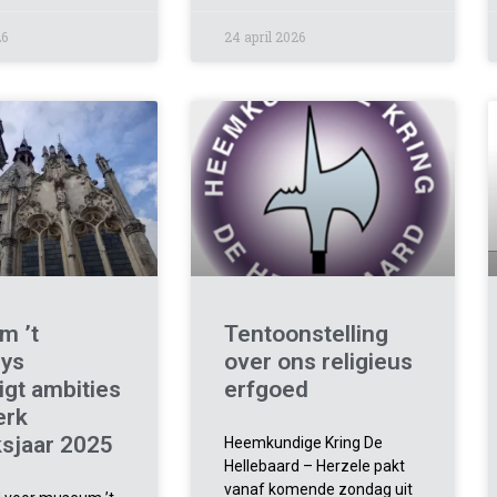
26
24 april 2026
m ’t
Tentoonstelling
ys
over ons religieus
igt ambities
erfgoed
erk
ksjaar 2025
Heemkundige Kring De
Hellebaard – Herzele pakt
vanaf komende zondag uit