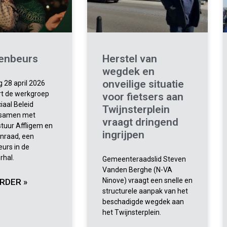
enbeurs
Herstel van
wegdek en
onveilige situatie
 28 april 2026
rt de werkgroep
voor fietsers aan
iaal Beleid
Twijnsterplein
 samen met
vraagt dringend
tuur Affligem en
ingrijpen
enraad, een
urs in de
rhal.
Gemeenteraadslid Steven
Vanden Berghe (N-VA
Ninove) vraagt een snelle en
RDER »
structurele aanpak van het
beschadigde wegdek aan
het Twijnsterplein.