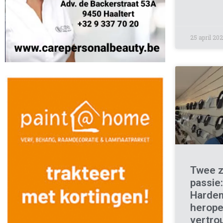
25 april 20
Twee z
passie
Harde
herope
vertro