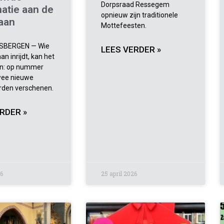
Dorpsraad Ressegem
atie aan de
opnieuw zijn traditionele
laan
Mottefeesten.
BERGEN — Wie
LEES VERDER »
an inrijdt, kan het
en: op nummer
twee nieuwe
rden verschenen.
RDER »
26
25 april 2026