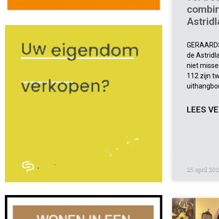
combin
Astrid
GERAARDS
de Astridla
niet miss
112 zijn 
uithangbo
LEES VE
25 april 20