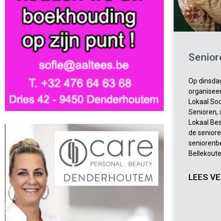
Senior
Op dinsdag
organisee
Lokaal Soc
Senioren,
Lokaal Bes
de senior
seniorenbe
Bellekoute
LEES VE