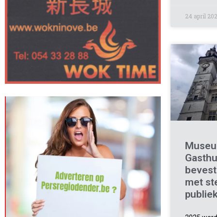
24 april 20
Museu
Gasthu
bevest
met st
publie