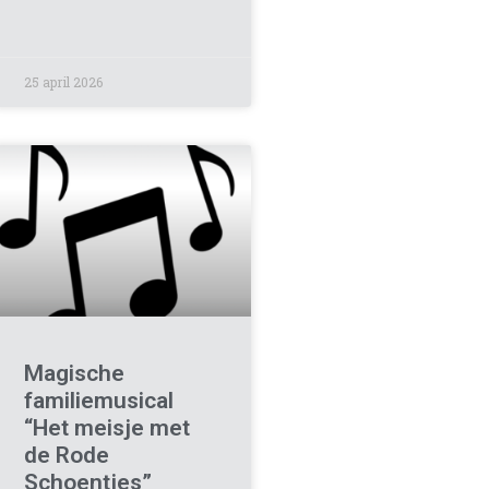
25 april 2026
Magische
familiemusical
“Het meisje met
de Rode
Schoentjes”