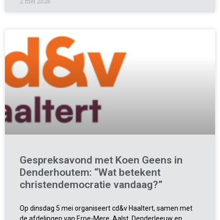
2 mei 2026
Gespreksavond met Koen Geens in
Denderhoutem: “Wat betekent
christendemocratie vandaag?”
Op dinsdag 5 mei organiseert cd&v Haaltert, samen met
de afdelingen van Erpe-Mere, Aalst, Denderleeuw en