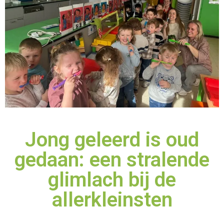
Jong geleerd is oud
gedaan: een stralende
glimlach bij de
allerkleinsten