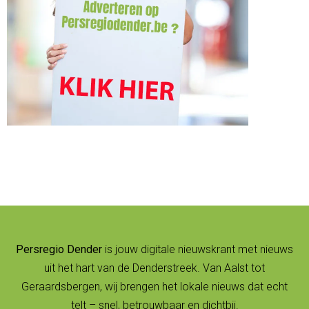
Persregio Dender
is jouw digitale nieuwskrant met nieuws
uit het hart van de Denderstreek. Van Aalst tot
Geraardsbergen, wij brengen het lokale nieuws dat echt
telt – snel, betrouwbaar en dichtbij.