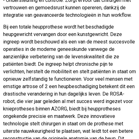
• Ondersteuning en controle: Zorgt ervoor dat chirurgen met
vertrouwen en gemoedsrust kunnen opereren, dankzij de
integratie van geavanceerde technologieën in hun workflow.
Bij een totale heupprothese wordt het beschadigde
heupgewricht vervangen door een kunstgewricht. Deze
ingreep wordt beschouwd als een van de meest succesvolle
operaties in de moderne geneeskunde vanwege de
aanzienlijke verbetering van de levenskwaliteit die ze
patiënten biedt. De ingreep helpt chronische pijn te
verlichten, herstelt de mobiliteit en stelt patiënten in staat om
opnieuw zelfstandig te functioneren. Voor veel mensen met
ernstige artrose of 2 een heupbeschadiging betekent dit een
drastische verandering in hun dagelijks leven. De ROSA-
robot, die vier jaar geleden al met succes werd ingezet voor
knieprotheses binnen AZORG, biedt bij heupprotheses
ongekende precisie en maatwerk. Deze innovatieve
technologie stelt chirurgen in staat om de prothese met
uiterste nauwkeurigheid te plaatsen, wat leidt tot een betere
reconstructie van de originele anatomie van de heup. Dit