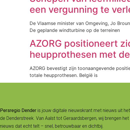
een vergunning te ver
De Vlaamse minister van Omgeving, Jo Brouns
De geplande windturbine op de terreinen
AZORG positioneert zic
heupprothesen met d
AZORG bevestigt zijn toonaangevende positie
totale heupprothesen. België is
Persregio Dender
is jouw digitale nieuwskrant met nieuws uit het
de Denderstreek. Van Aalst tot Geraardsbergen, wij brengen het 
nieuws dat echt telt – snel, betrouwbaar en dichtbij.