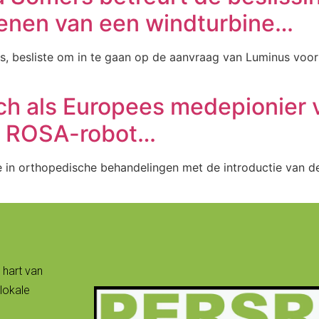
lenen van een windturbine…
, besliste om in te gaan op de aanvraag van Luminus voor 
h als Europees medepionier vo
e ROSA-robot…
 in orthopedische behandelingen met de introductie van de
 hart van
lokale