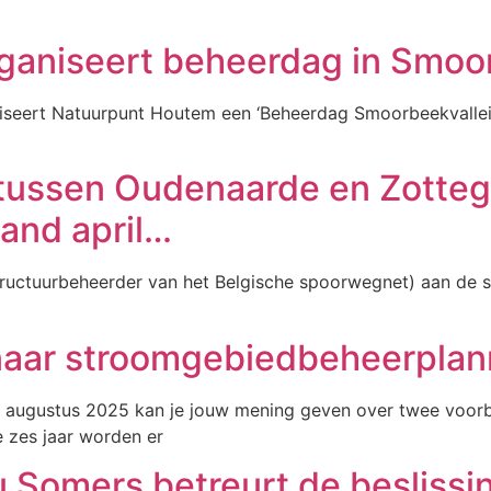
ganiseert beheerdag in Smoo
seert Natuurpunt Houtem een ‘Beheerdag Smoorbeekvallei’
 tussen Oudenaarde en Zotte
and april…
astructuurbeheerder van het Belgische spoorwegnet) aan d
aar stroomgebiedbeheerplan
17 augustus 2025 kan je jouw mening geven over twee voo
 zes jaar worden er
 Somers betreurt de beslissi