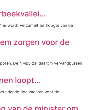
rbeekvallei…
, er wordt verzamelt ter hoogte van de
gem zorgen voor de
e sporen. De NMBS zal daarom vervangbussen
nen loopt…
rbereidende documenten voor de
ng van de minister om