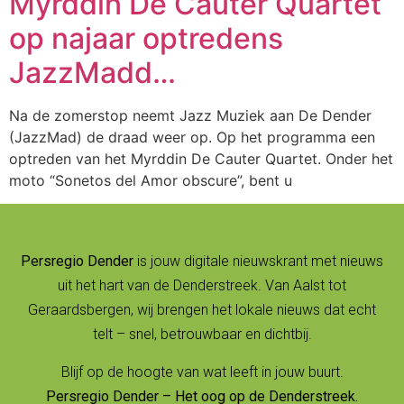
Myrddin De Cauter Quartet
op najaar optredens
JazzMadd…
Na de zomerstop neemt Jazz Muziek aan De Dender
(JazzMad) de draad weer op. Op het programma een
optreden van het Myrddin De Cauter Quartet. Onder het
moto “Sonetos del Amor obscure”, bent u
Persregio Dender
is jouw digitale nieuwskrant met nieuws
uit het hart van de Denderstreek. Van Aalst tot
Geraardsbergen, wij brengen het lokale nieuws dat echt
telt – snel, betrouwbaar en dichtbij.
Blijf op de hoogte van wat leeft in jouw buurt.
Persregio Dender – Het oog op de Denderstreek.