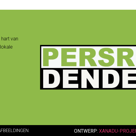
 hart van
lokale
AFBEELDINGEN.
ONTWERP:
XANADU-PROJE