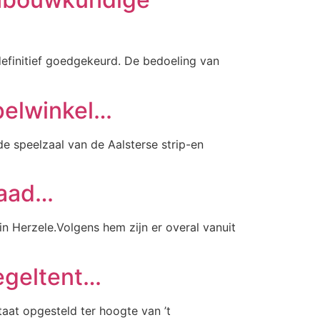
initief goedgekeurd. De bedoeling van
spelwinkel…
de speelzaal van de Aalsterse strip-en
raad…
n Herzele.Volgens hem zijn er overal vanuit
egeltent…
aat opgesteld ter hoogte van ’t