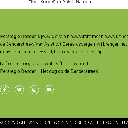
“Pier Kornel” in Aalst. Na een
Persregio Dender
is jouw digitale nieuwskrant met nieuws uit het
de Denderstreek. Van Aalst tot Geraardsbergen, wij brengen het 
nieuws dat echt telt – snel, betrouwbaar en dichtbij.
Blijf op de hoogte van wat leeft in jouw buurt.
Persregio Dender – Het oog op de Denderstreek.
© COPYRIGHT 2025 PERSREGIODENDER.BE OP ALLE TEKSTEN EN 