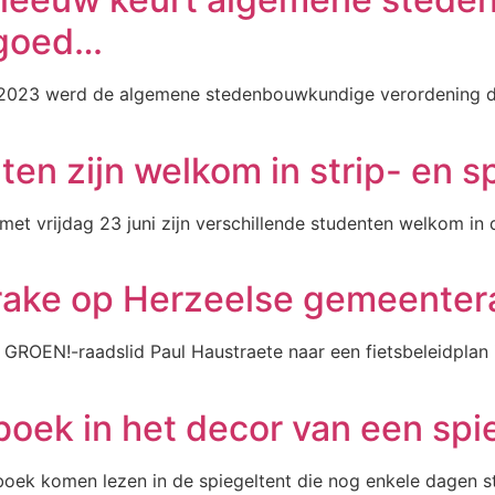
 goed…
023 werd de algemene stedenbouwkundige verordening def
en zijn welkom in strip- en 
et vrijdag 23 juni zijn verschillende studenten welkom in 
prake op Herzeelse gemeente
ROEN!-raadslid Paul Haustraete naar een fietsbeleidplan i
boek in het decor van een spi
oek komen lezen in de spiegeltent die nog enkele dagen st