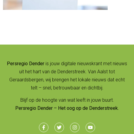
Persregio Dender
is jouw digitale nieuwskrant met nieuws
uit het hart van de Denderstreek. Van Aalst tot
Geraardsbergen, wij brengen het lokale nieuws dat echt
telt – snel, betrouwbaar en dichtbij.
Blijf op de hoogte van wat leeft in jouw buurt.
Persregio Dender – Het oog op de Denderstreek.