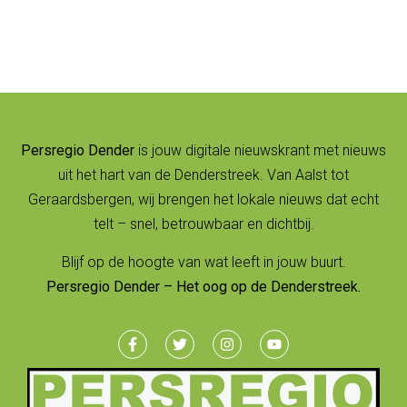
Persregio Dender
is jouw digitale nieuwskrant met nieuws
uit het hart van de Denderstreek. Van Aalst tot
Geraardsbergen, wij brengen het lokale nieuws dat echt
telt – snel, betrouwbaar en dichtbij.
Blijf op de hoogte van wat leeft in jouw buurt.
Persregio Dender – Het oog op de Denderstreek.