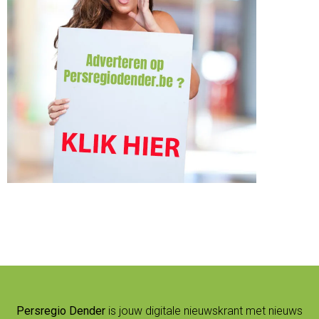
Persregio Dender
is jouw digitale nieuwskrant met nieuws