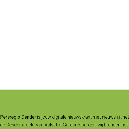
Persregio Dender
is jouw digitale nieuwskrant met nieuws uit het
de Denderstreek. Van Aalst tot Geraardsbergen, wij brengen het 