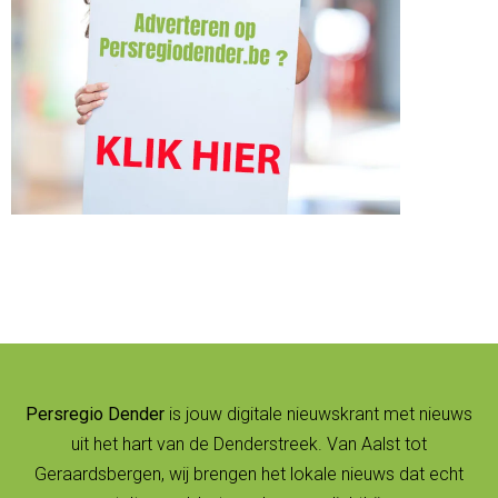
Persregio Dender
is jouw digitale nieuwskrant met nieuws
uit het hart van de Denderstreek. Van Aalst tot
Geraardsbergen, wij brengen het lokale nieuws dat echt