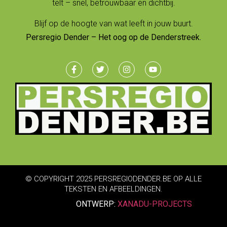
telt – snel, betrouwbaar en dichtbij.
Blijf op de hoogte van wat leeft in jouw buurt.
Persregio Dender – Het oog op de Denderstreek.
© COPYRIGHT 2025 PERSREGIODENDER.BE OP ALLE
TEKSTEN EN AFBEELDINGEN.
ONTWERP:
XANADU-PROJECTS