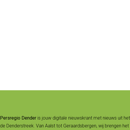
Persregio Dender
is jouw digitale nieuwskrant met nieuws uit het
de Denderstreek. Van Aalst tot Geraardsbergen, wij brengen het 