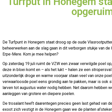
Turfput in Honegem sta
opgerui
De Turfpunt in Honegem staat droog op de oude Vlasrootputten
beheerwerken aan de slag gaan in dit verborgen stukje van d
Erpe-Mere. Kom je mee helpen?
Op zaterdag 19 juli ruimt de VZW een zwaar verwilgde poel op,
deze in bloei komt en – als het lukt – halen ze een stropersval
uitzonderlijk droge en warme voorjaar staan veel van onze poe
verwaarloosde poel eens grondig aan te pakken, maar is ook 
larven tot augustus water nodig hebben. Net daarom hebben we
aanleggen van grotere en diepere poelen.
De trosalant heeft daarentegen precies geen last gehad van d
exoot zich vestigt in de Honegem gaan we de planten afsteken 