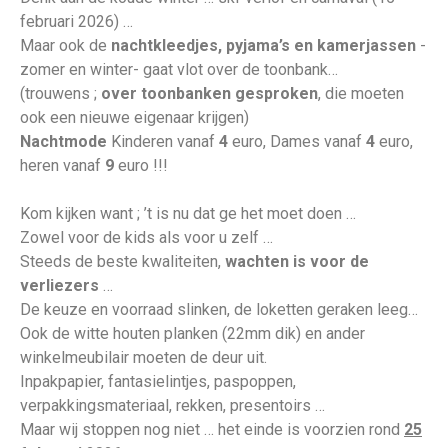
februari 2026) …
Maar ook de
nachtkleedjes, pyjama’s en kamerjassen
-
zomer en winter- gaat vlot over de toonbank…
(trouwens ;
over toonbanken gesproken
, die moeten
ook een nieuwe eigenaar krijgen)
Nachtmode
Kinderen vanaf
4
euro, Dames vanaf
4
euro,
heren vanaf
9
euro !!!
Kom kijken want ; ’t is nu dat ge het moet doen …
Zowel voor de kids als voor u zelf …
Steeds de beste kwaliteiten,
wachten is voor de
verliezers
…
De keuze en voorraad slinken, de loketten geraken leeg…
Ook de witte houten planken (22mm dik) en ander
winkelmeubilair moeten de deur uit.
Inpakpapier, fantasielintjes, paspoppen,
verpakkingsmateriaal, rekken, presentoirs …
Maar wij stoppen nog niet … het einde is voorzien rond
25