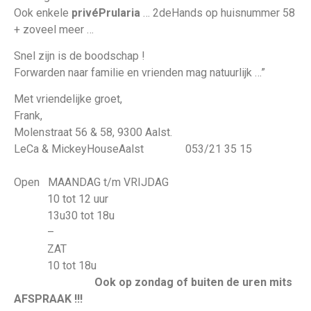
Ook enkele
privéPrularia
… 2deHands op huisnummer 58
+ zoveel meer …
Snel zijn is de boodschap !
Forwarden naar familie en vrienden mag natuurlijk …”
Met vriendelijke groet,
Frank,
Molenstraat 56 & 58, 9300 Aalst.
LeCa & MickeyHouseAalst 053/21 35 15
Open MAANDAG t/m VRIJDAG
10 tot 12 uur
13u30 tot 18u
–
ZAT
10 tot 18u
Ook op zondag of buiten de uren mits
AFSPRAAK !!!