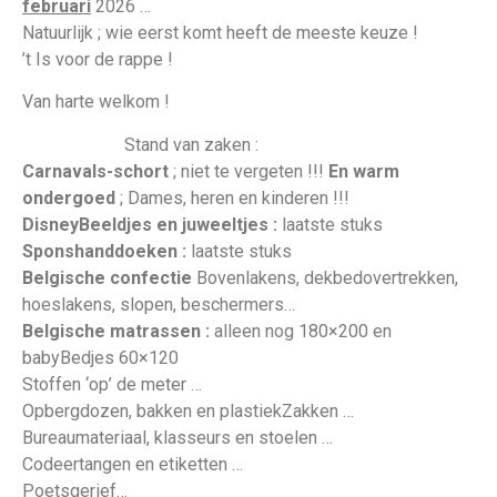
februari
2026 …
Natuurlijk ; wie eerst komt heeft de meeste keuze !
’t Is voor de rappe !
Van harte welkom !
Stand van zaken :
Carnavals-schort
; niet te vergeten !!!
En warm
ondergoed
; Dames, heren en kinderen !!!
DisneyBeeldjes en juweeltjes :
laatste stuks
Sponshanddoeken :
laatste stuks
Belgische confectie
Bovenlakens, dekbedovertrekken,
hoeslakens, slopen, beschermers…
Belgische matrassen
:
alleen nog 180×200 en
babyBedjes 60×120
Stoffen ‘op’ de meter …
Opbergdozen, bakken en plastiekZakken …
Bureaumateriaal, klasseurs en stoelen …
Codeertangen en etiketten …
Poetsgerief…