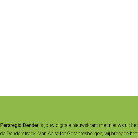
Persregio Dender
is jouw digitale nieuwskrant met nieuws uit het
de Denderstreek. Van Aalst tot Geraardsbergen, wij brengen het 