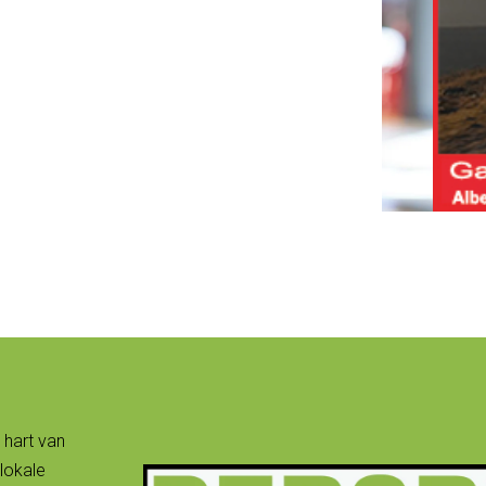
 hart van
lokale