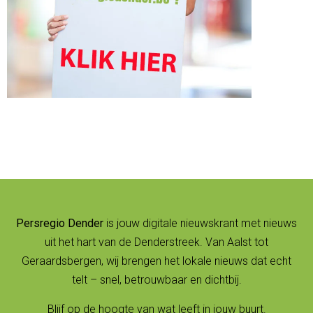
Persregio Dender
is jouw digitale nieuwskrant met nieuws
uit het hart van de Denderstreek. Van Aalst tot
Geraardsbergen, wij brengen het lokale nieuws dat echt
telt – snel, betrouwbaar en dichtbij.
Blijf op de hoogte van wat leeft in jouw buurt.