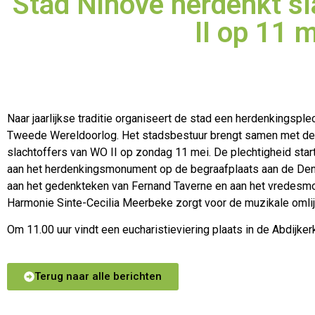
Stad Ninove herdenkt s
II op 11 
Naar jaarlijkse traditie organiseert de stad een herdenkingsple
Tweede Wereldoorlog. Het stadsbestuur brengt samen met de
slachtoffers van WO II op zondag 11 mei. De plechtigheid star
aan het herdenkingsmonument op de begraafplaats aan de De
aan het gedenkteken van Fernand Taverne en aan het vredesmo
Harmonie Sinte-Cecilia Meerbeke zorgt voor de muzikale omlij
Om 11.00 uur vindt een eucharistieviering plaats in de Abdijker
Terug naar alle berichten