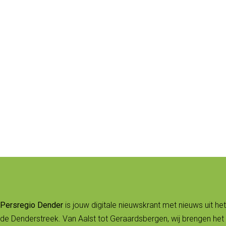
Persregio Dender
is jouw digitale nieuwskrant met nieuws uit het
de Denderstreek. Van Aalst tot Geraardsbergen, wij brengen het 