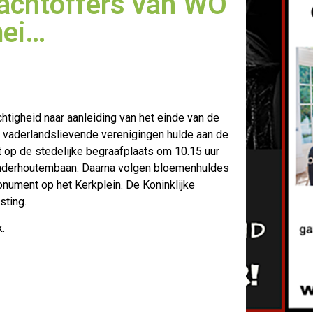
lachtoffers van WO
mei…
chtigheid naar aanleiding van het einde van de
 vaderlands
lievende verenigingen hulde aan de
t op de stedelijke begraafplaats om 10.15 uur
nderhoutembaan. Daarna volgen bloemenhuldes
nument op het Kerkplein. De Koninklijke
sting.
k.