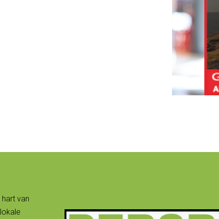
 hart van
lokale