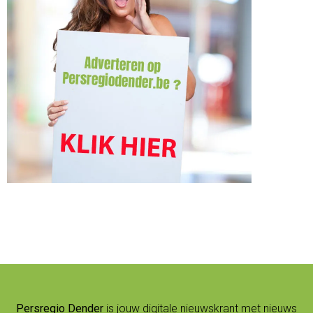
Persregio Dender
is jouw digitale nieuwskrant met nieuws