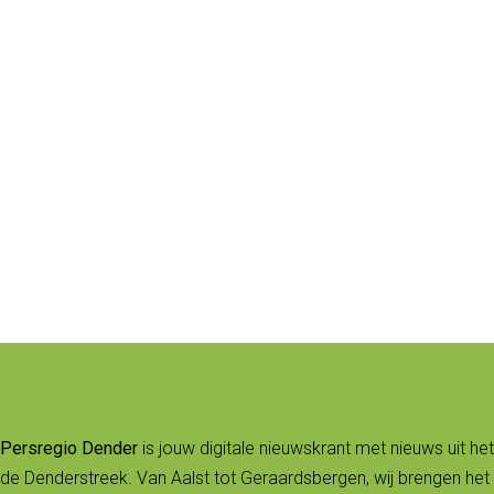
Persregio Dender
is jouw digitale nieuwskrant met nieuws uit het
de Denderstreek. Van Aalst tot Geraardsbergen, wij brengen het 