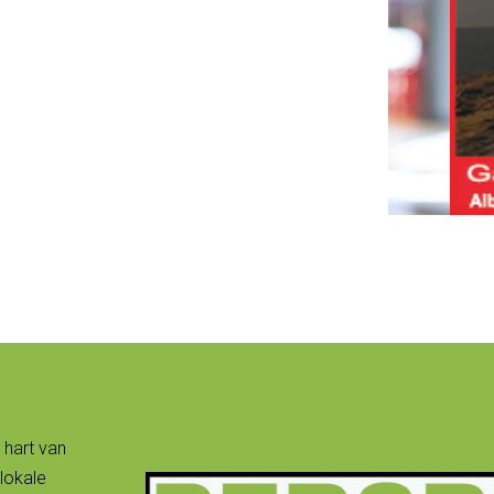
 hart van
lokale