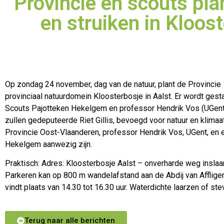
Provincie en scouts pl
en struiken in Kloos
Op zondag 24 november, dag van de natuur, plant de Provincie
provinciaal natuurdomein Kloosterbosje in Aalst. Er wordt gest
Scouts Pajotteken Hekelgem en professor Hendrik Vos (UGent) 
zullen gedeputeerde Riet Gillis, bevoegd voor natuur en klimaa
Provincie Oost-Vlaanderen, professor Hendrik Vos, UGent, en 
Hekelgem aanwezig zijn.
Praktisch: Adres: Kloosterbosje Aalst – onverharde weg inslaa
Parkeren kan op 800 m wandelafstand aan de Abdij van Affligem
vindt plaats van 14.30 tot 16.30 uur. Waterdichte laarzen of st
Terug naar alle berichten