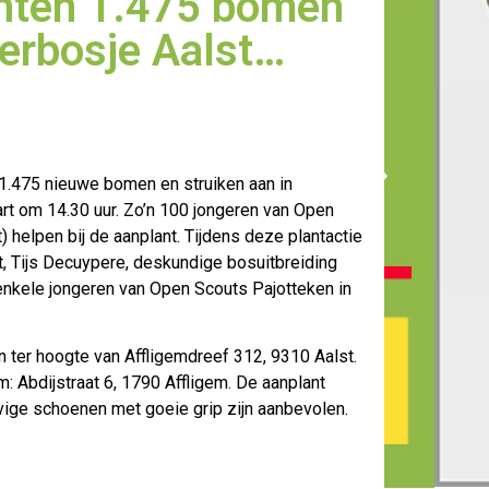
anten 1.475 bomen
terbosje Aalst…
 1.475 nieuwe bomen en struiken aan in
art om 14.30 uur. Zo’n 100 jongeren
van Open
helpen bij de aanplant. Tijdens deze plantactie
t, Tijs Decuypere, deskundige bosuitbreiding
enkele jongeren van Open Scouts Pajotteken in
n ter hoogte van Affligemdreef 312, 9310 Aalst.
: Abdijstraat 6, 1790 Affligem. De aanplant
evige schoenen met goeie grip zijn aanbevolen.