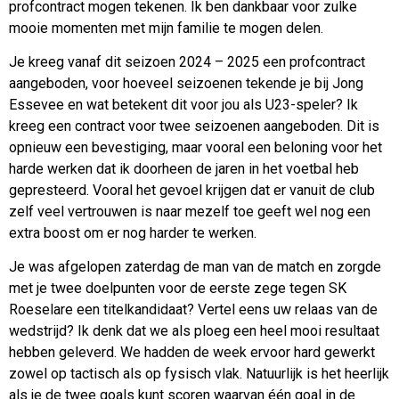
profcontract mogen tekenen. Ik ben dankbaar voor zulke
mooie momenten met mijn familie te mogen delen.
Je kreeg vanaf dit seizoen 2024 – 2025 een profcontract
aangeboden, voor hoeveel seizoenen tekende je bij Jong
Essevee en wat betekent dit voor jou als U23-speler? Ik
kreeg een contract voor twee seizoenen aangeboden. Dit is
opnieuw een bevestiging, maar vooral een beloning voor het
harde werken dat ik doorheen de jaren in het voetbal heb
gepresteerd. Vooral het gevoel krijgen dat er vanuit de club
zelf veel vertrouwen is naar mezelf toe geeft wel nog een
extra boost om er nog harder te werken.
Je was afgelopen zaterdag de man van de match en zorgde
met je twee doelpunten voor de eerste zege tegen SK
Roeselare een titelkandidaat? Vertel eens uw relaas van de
wedstrijd? Ik denk dat we als ploeg een heel mooi resultaat
hebben geleverd. We hadden de week ervoor hard gewerkt
zowel op tactisch als op fysisch vlak. Natuurlijk is het heerlijk
als je de twee goals kunt scoren waarvan één goal in de