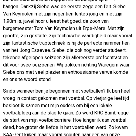
hangen. Dankzij Siebe was de eerste zege een feit. Siebe
Van Keymolen met zijn negentien lentes jong en met zijn
1,90m is, jawel hoor u leest het goed, de zoon van
burgemeester Tom Van Keymolen uit Erpe-Mere. Met zijn
grootte, zijn gestalte, zijn technische vaardigheid maar vooral
zijn fantastische traptechniek is hij de perfecte nummer tien
van het Jong Essevee. Siebe, die ook nog verder studeert,
tekende afgelopen seizoen zijn allereerste profcontract en
dit voor twee seizoenen. Wij trokken richting Waregem waar
Siebe ons met veel plezier en enthousiasme verwelkomde
en ons te woord stond.
Sinds wanneer ben je begonnen met voetballen? Ik ben heel
vroeg in contact gekomen met voetbal. Op vierjarige leeftijd
besloot ik samen met mijn ouders om bij een lokale
voetbalploeg aan de slag te gaan. Zo werd KRC Bambrugge
de start van mijn voetbalcarrière. Hoe langer ik aan voetbal
deed, hoe groter de liefde in het voetballen werd. Zo kwam
KAA Gent kijken maar vooral scouten naar één van onze