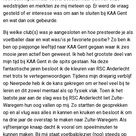
wedstrijden en merkten ze mij meteen op. Er werd de vraag
gesteld of er interesse was om aan te sluiten bij KAA Gent
en wat dan ook gebeurde.
Bij welke club(s) was je aangesloten en hoe presteerde je als
voetballer daar en wat was/is je favoriete positie? Zo ben ik
ben op piepjonge leeftijd naar KAA Gent gegaan waar ik zes
mooie jaren actief ben geweest. Ik heb het grootste deel van
mijn tijd bij KAA Gent in de spits gestaan. Na deze
fantastische jaren besloot ik de kleuren van RSC Anderlecht
met trots te vertegenwoordigen. Tijdens mijn driejarig verblijf
op Neerpede heb ik de kans gekregen om er heel veel bij te
leren en dit zowel mentaal als op fysiek vlak. Toen ik het
laatste jaar aan de slag was bij RSC Anderlecht liet Zulte-
Waregem hun oog vallen op mij. Zo startten de gesprekken
op en al vlug was alles in kannen en kruiken en besloot ik om
na drie jaar de overstap te maken naar Zulte-Waregem. Als
vijftienjarige knaap dacht ik vooral om speelminuten te
kunnen maken. Bij mij staat voetbalplezier (nog) steeds op