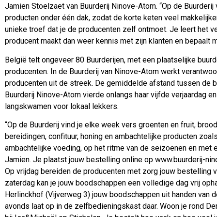
Jamien Stoelzaet van Buurderij Ninove-Atom. “Op de Buurderij 
producten onder één dak, zodat de korte keten veel makkelijke
unieke troef dat je de producenten zelf ontmoet. Je leert het 
producent maakt dan weer kennis met zijn klanten en bepaalt mee
België telt ongeveer 80 Buurderijen, met een plaatselijke buurd
producenten. In de Buurderij van Ninove-Atom werkt verantwoo
producenten uit de streek. De gemiddelde afstand tussen de b
Buurderij Ninove-Atom vierde onlangs haar vijfde verjaardag en 
langskwamen voor lokaal lekkers.
“Op de Buurderij vind je elke week vers groenten en fruit, broo
bereidingen, confituur, honing en ambachtelijke producten zoal
ambachtelijke voeding, op het ritme van de seizoenen en met ee
Jamien. Je plaatst jouw bestelling online op www.buurderij-nino
Op vrijdag bereiden de producenten met zorg jouw bestelling vo
zaterdag kan je jouw boodschappen een volledige dag vrij opha
Herlinckhof (Vijverweg 3) jouw boodschappen uit handen van de 
avonds laat op in de zelfbedieningskast daar. Woon je rond De