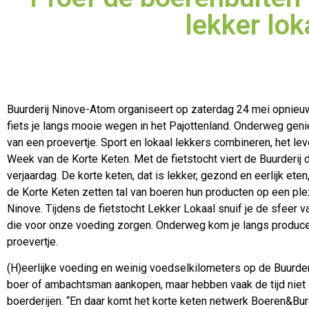
lekker lo
Buurderij Ninove-Atom organiseert op zaterdag 24 mei opnieuw
fiets je langs mooie wegen in het Pajottenland. Onderweg genie
van een proevertje. Sport en lokaal lekkers combineren, het lev
Week van de Korte Keten. Met de fietstocht viert de Buurderij 
verjaardag. De korte keten, dat is lekker, gezond en eerlijk et
de Korte Keten zetten tal van boeren hun producten op een plez
Ninove. Tijdens de fietstocht Lekker Lokaal snuif je de sfeer
die voor onze voeding zorgen. Onderweg kom je langs producente
proevertje.
(H)eerlijke voeding en weinig voedselkilometers op de Buurder
boer of ambachtsman aankopen, maar hebben vaak de tijd niet 
boerderijen. “En daar komt het korte keten netwerk Boeren&Bure