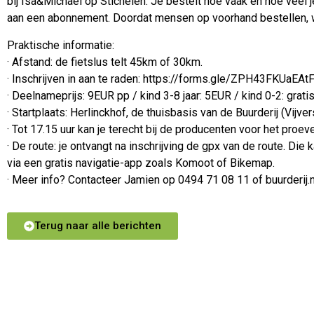
bij Isa&Michaël op Stichelen. Je bestelt hoe vaak en hoe veel j
aan een abonnement. Doordat mensen op voorhand bestellen, 
Praktische informatie:
· Afstand: de fietslus telt 45km of 30km.
· Inschrijven in aan te raden: https://forms.gle/ZPH43FKUaEA
· Deelnameprijs: 9EUR pp / kind 3-8 jaar: 5EUR / kind 0-2: gratis.
· Startplaats: Herlinckhof, de thuisbasis van de Buurderij (Vijv
· Tot 17.15 uur kan je terecht bij de producenten voor het proev
· De route: je ontvangt na inschrijving de gpx van de route. D
via een gratis navigatie-app zoals Komoot of Bikemap.
· Meer info? Contacteer Jamien op 0494 71 08 11 of buurderi
Terug naar alle berichten