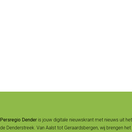
Persregio Dender
is jouw digitale nieuwskrant met nieuws uit het
de Denderstreek. Van Aalst tot Geraardsbergen, wij brengen het 