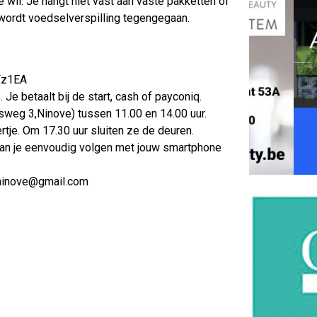
e wil. Je hangt niet vast aan vaste pakketten of
wordt voedselverspilling tegengegaan.
tFz1EA
 Je betaalt bij de start, cash of payconiq.
ersweg 3,Ninove) tussen 11.00 en 14.00 uur.
ertje. Om 17.30 uur sluiten ze de deuren.
ie kan je eenvoudig volgen met jouw smartphone
j.ninove@gmail.com