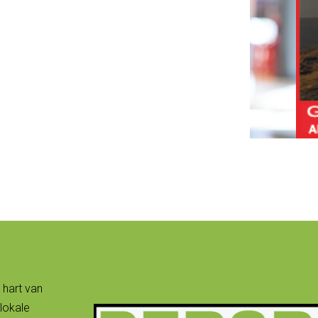
 hart van
lokale