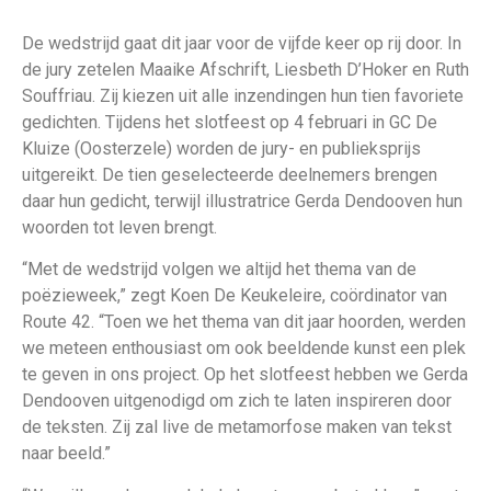
De wedstrijd gaat dit jaar voor de vijfde keer op rij door. In
de jury zetelen Maaike Afschrift, Liesbeth D’Hoker en Ruth
Souffriau. Zij kiezen uit alle inzendingen hun tien favoriete
gedichten. Tijdens het slotfeest op 4 februari in GC De
Kluize (Oosterzele) worden de jury- en publieksprijs
uitgereikt. De tien geselecteerde deelnemers brengen
daar hun gedicht, terwijl illustratrice Gerda Dendooven hun
woorden tot leven brengt.
“Met de wedstrijd volgen we altijd het thema van de
poëzieweek,” zegt Koen De Keukeleire, coördinator van
Route 42. “Toen we het thema van dit jaar hoorden, werden
we meteen enthousiast om ook beeldende kunst een plek
te geven in ons project. Op het slotfeest hebben we Gerda
Dendooven uitgenodigd om zich te laten inspireren door
de teksten. Zij zal live de metamorfose maken van tekst
naar beeld.”