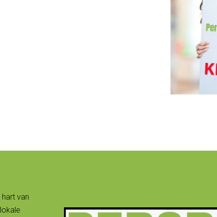
 hart van
lokale