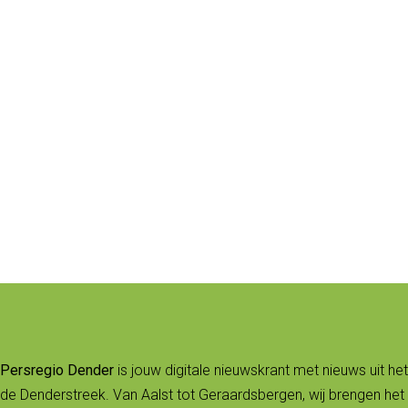
Persregio Dender
is jouw digitale nieuwskrant met nieuws uit het
de Denderstreek. Van Aalst tot Geraardsbergen, wij brengen het 