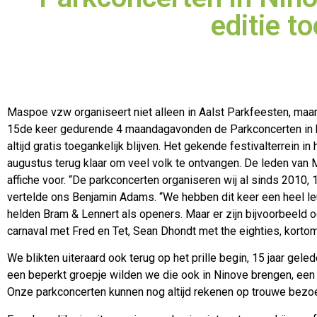
editie t
Maspoe vzw organiseert niet alleen in Aalst Parkfeesten, maar 
15de keer gedurende 4 maandagavonden de Parkconcerten in h
altijd gratis toegankelijk blijven. Het gekende festivalterrein in
augustus terug klaar om veel volk te ontvangen. De leden van
affiche voor. “De parkconcerten organiseren wij al sinds 2010, 
vertelde ons Benjamin Adams. “We hebben dit keer een heel le
helden Bram & Lennert als openers. Maar er zijn bijvoorbeeld 
carnaval met Fred en Tet, Sean Dhondt met the eighties, korto
We blikten uiteraard ook terug op het prille begin, 15 jaar gel
een beperkt groepje wilden we die ook in Ninove brengen, een
Onze parkconcerten kunnen nog altijd rekenen op trouwe bezoe