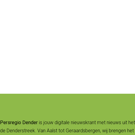
Persregio Dender
is jouw digitale nieuwskrant met nieuws uit het
de Denderstreek. Van Aalst tot Geraardsbergen, wij brengen het 