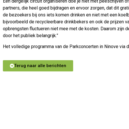
Een dergelijk circuit organiseren doe je niet met peeschijven o
partners, die heel goed bijdragen en ervoor zorgen, dat dit gratis
de bezoekers bij ons iets komen drinken en niet met een koel
bijvoorbeeld de recycleerbare drinkbekers en ook de prijzen van
opbrengsten fluctueren niet mee met de kosten. Daarom zijn 
door het publiek belangrijk.”
Het volledige programma van de Parkconcerten in Ninove via 
Terug naar alle berichten