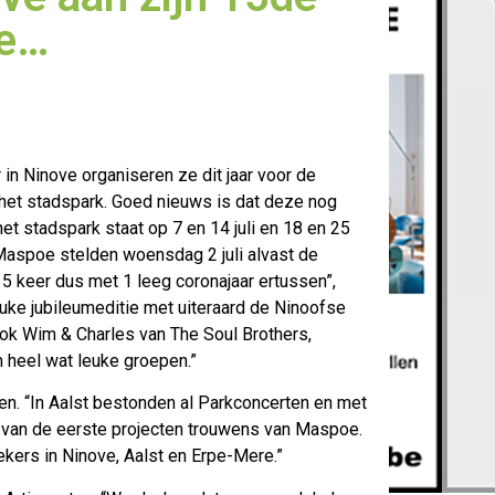
oe…
in Ninove organiseren ze dit jaar voor de
et stadspark. Goed nieuws is
dat deze nog
 het stadspark staat op 7 en 14 juli en 18 en 25
 Maspoe stelden woensdag 2 juli alvast de
15 keer dus met 1 leeg coronajaar ertussen”,
uke jubileumeditie met uiteraard de Ninoofse
ook Wim & Charles van The Soul Brothers,
m heel wat leuke groepen.”
eden. “In Aalst bestonden al Parkconcerten en met
 van de eerste projecten trouwens van Maspoe.
kers in Ninove, Aalst en Erpe-Mere.”