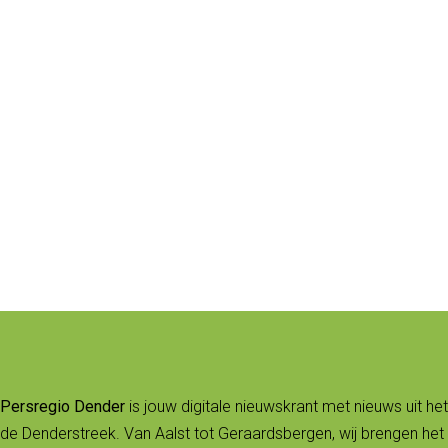
Persregio Dender
is jouw digitale nieuwskrant met nieuws uit het
de Denderstreek. Van Aalst tot Geraardsbergen, wij brengen het 