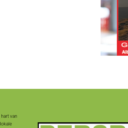
 hart van
lokale