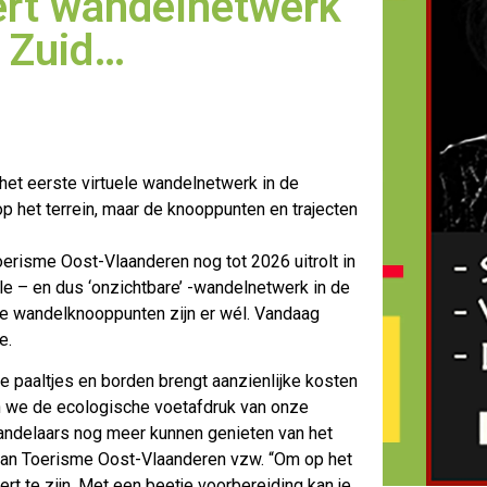
ert wandelnetwerk
i Zuid…
het eerste virtuele wandelnetwerk in de
p het terrein
, maar de knooppunten en trajecten
oerisme Oost-Vlaanderen nog tot 2026 uitrolt in
ele – en dus ‘onzichtbare’ -wandelnetwerk in de
de wandelknooppunten zijn er wél. Vandaag
e.
 paaltjes en borden brengt aanzienlijke kosten
en we de ecologische voetafdruk van onze
t wandelaars nog meer kunnen genieten van het
van Toerisme Oost-Vlaanderen vzw. “Om op het
ert te zijn. Met een beetje voorbereiding kan je