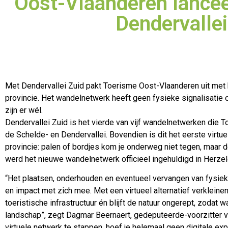
Oost-Vlaanderen lance
Dendervalle
Met Dendervallei Zuid pakt Toerisme Oost-Vlaanderen uit met 
provincie. Het wandelnetwerk heeft geen fysieke signalisatie o
zijn er wél.
Dendervallei Zuid is het vierde van vijf wandelnetwerken die T
de Schelde- en Dendervallei. Bovendien is dit het eerste virtu
provincie: palen of bordjes kom je onderweg niet tegen, maar 
werd het nieuwe wandelnetwerk officieel ingehuldigd in Herzel
“Het plaatsen, onderhouden en eventueel vervangen van fysieke
en impact met zich mee. Met een virtueel alternatief verklein
toeristische infrastructuur én blijft de natuur ongerept, zoda
landschap”, zegt Dagmar Beernaert, gedeputeerde-voorzitter 
virtuele netwerk te stappen, hoef je helemaal geen digitale exp