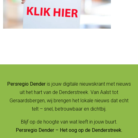
Persregio Dender
is jouw digitale nieuwskrant met nieuws
uit het hart van de Denderstreek. Van Aalst tot
Geraardsbergen, wij brengen het lokale nieuws dat echt
telt – snel, betrouwbaar en dichtbij.
Blijf op de hoogte van wat leeft in jouw buurt.
Persregio Dender – Het oog op de Denderstreek.