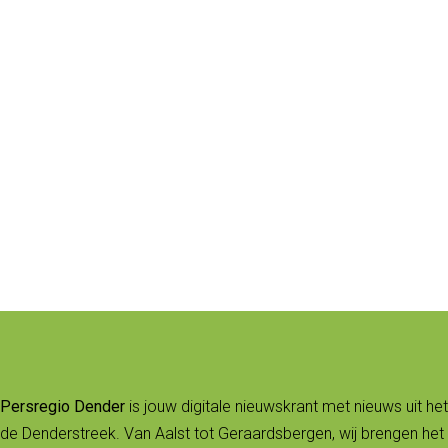
Persregio Dender
is jouw digitale nieuwskrant met nieuws uit het
de Denderstreek. Van Aalst tot Geraardsbergen, wij brengen het 