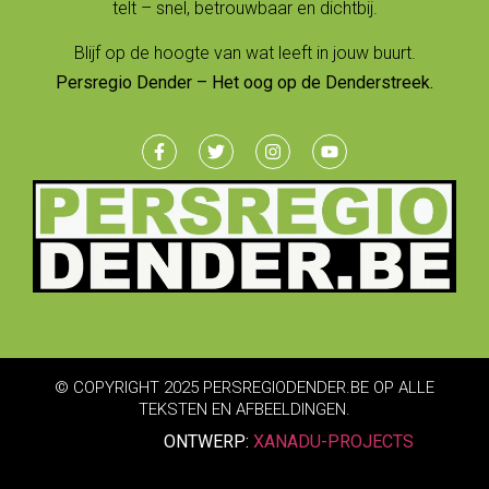
telt – snel, betrouwbaar en dichtbij.
Blijf op de hoogte van wat leeft in jouw buurt.
Persregio Dender – Het oog op de Denderstreek.
© COPYRIGHT 2025 PERSREGIODENDER.BE OP ALLE
TEKSTEN EN AFBEELDINGEN.
ONTWERP:
XANADU-PROJECTS