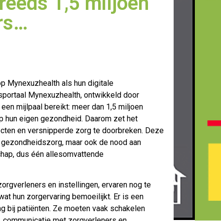
reeds 1,5 miljoen
rs…
op Mynexuzhealth als hun digitale
portaal Mynexuzhealth, ontwikkeld door
een mijlpaal bereikt: meer dan 1,5 miljoen
op hun eigen gezondheid. Daarom zet het
jecten en versnipperde zorg te doorbreken. Deze
le gezondheidszorg, maar ook de nood aan
schap, dus één allesomvattende
orgverleners en instellingen, ervaren nog te
at hun zorgervaring bemoeilijkt. Er is een
ng bij patiënten. Ze moeten vaak schakelen
, communicatie met zorgverleners en