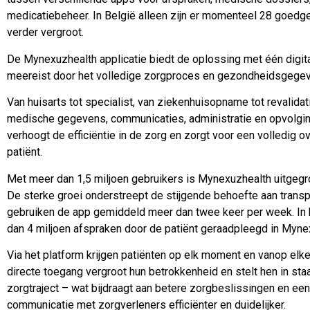
medicatiebeheer. In België alleen zijn er momenteel 28 goed
verder vergroot.
De Mynexuzhealth applicatie biedt de oplossing met één digit
meereist door het volledige zorgproces en gezondheidsgegev
Van huisarts tot specialist, van ziekenhuisopname tot revalida
medische gegevens, communicaties, administratie en opvolging
verhoogt de efficiëntie in de zorg en zorgt voor een volledig 
patiënt.
Met meer dan 1,5 miljoen gebruikers is Mynexuzhealth uitgegroe
De sterke groei onderstreept de stijgende behoefte aan transpa
gebruiken de app gemiddeld meer dan twee keer per week. In h
dan 4 miljoen afspraken door de patiënt geraadpleegd in Myne
Via het platform krijgen patiënten op elk moment en vanop elke 
directe toegang vergroot hun betrokkenheid en stelt hen in sta
zorgtraject – wat bijdraagt aan betere zorgbeslissingen en een
communicatie met zorgverleners efficiënter en duidelijker.