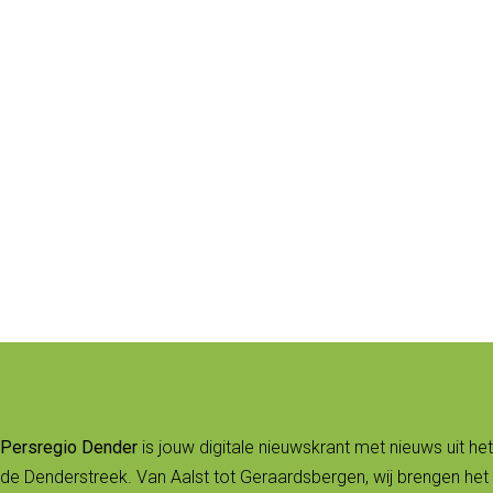
Persregio Dender
is jouw digitale nieuwskrant met nieuws uit het
de Denderstreek. Van Aalst tot Geraardsbergen, wij brengen het 