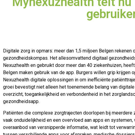
Mynexuzhealth telt nu 
gebruike
Digitale zorg in opmars: meer dan 1,5 miljoen Belgen rekenen 
gezondheidskompas. Het allesomvattend digitaal gezondheids
Nexuzhealth en gebruikt door meer dan 40 ziekenhuizen, heeft 
Belgen maken gebruik van de app. Burgers willen grip krijgen 
Nexuzhealth digitale oplossingen in om inefficiënte patiënttra
groei bevestigt niet alleen het toenemende belang van digita
overzicht, toegankelijkheid en verbondenheid in het zorgland
gezondheidsapp.
Patiënten die complexe zorgtrajecten doorlopen bij meerdere z
vaak onduidelijkheid en een overvloed aan apps en systemen, w
overaanbod van versnipperde informatie, wat leidt tot verwarri
tussen verschillende apps voor afspraken, medische dossiers