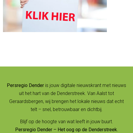
Persregio Dender
is jouw digitale nieuwskrant met nieuws
uit het hart van de Denderstreek. Van Aalst tot
Geraardsbergen, wij brengen het lokale nieuws dat echt
telt – snel, betrouwbaar en dichtbij.
Blijf op de hoogte van wat leeft in jouw buurt.
Persregio Dender – Het oog op de Denderstreek.