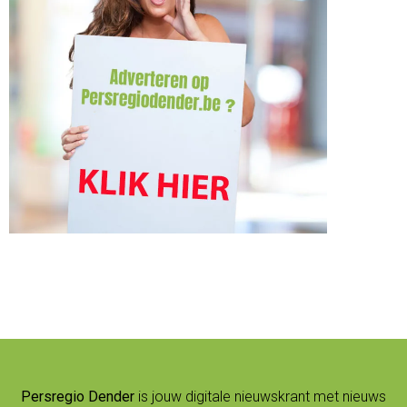
Persregio Dender
is jouw digitale nieuwskrant met nieuws