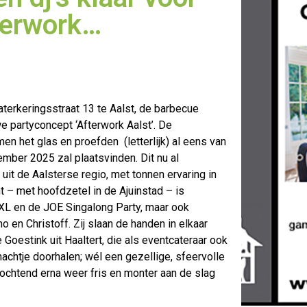
fterwork…
terkeringsstraat 13 te Aalst, de barbecue
 partyconcept ‘Afterwork Aalst’.
De
men het glas en proefden (letterlijk) al eens van
ember 2025 zal plaatsvinden. Dit nu al
uit de Aalsterse regio, met tonnen ervaring in
t – met hoofdzetel in de Ajuinstad – is
XXL en de JOE Singalong Party, maar ook
o en Christoff. Zij slaan de handen in elkaar
 Goestink uit Haaltert, die als eventcateraar ook
nachtje doorhalen; wél een gezellige, sfeervolle
e ochtend erna weer fris en monter aan de slag