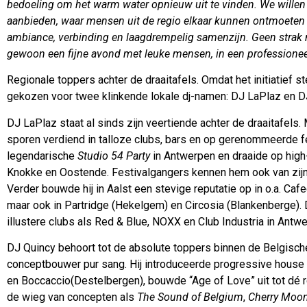
bedoeling om het warm water opnieuw uit te vinden. We willen
aanbieden, waar mensen uit de regio elkaar kunnen ontmoeten 
ambiance, verbinding en laagdrempelig samenzijn. Geen strak
gewoon een fijne avond met leuke mensen, in een professioneel
Regionale toppers achter de draaitafels. Omdat het initiatief s
gekozen voor twee klinkende lokale dj-namen: DJ LaPlaz en D
DJ LaPlaz staat al sinds zijn veertiende achter de draaitafels. 
sporen verdiend in talloze clubs, bars en op gerenommeerde fes
legendarische
Studio 54 Party
in Antwerpen en draaide op hig
Knokke en Oostende. Festivalgangers kennen hem ook van zij
Verder bouwde hij in Aalst een stevige reputatie op in o.a. Ca
maar ook in Partridge (Hekelgem) en Circosia (Blankenberge). D
illustere clubs als Red & Blue, NOXX en Club Industria in Antwe
DJ Quincy behoort tot de absolute toppers binnen de Belgisc
conceptbouwer pur sang. Hij introduceerde progressive house 
en Boccaccio(Destelbergen), bouwde “Age of Love” uit tot dé r
de wieg van concepten als
The Sound of Belgium
,
Cherry Moo