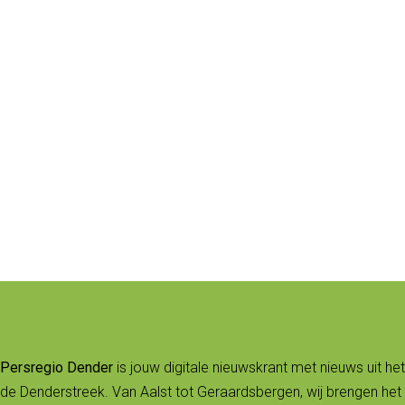
Persregio Dender
is jouw digitale nieuwskrant met nieuws uit het
de Denderstreek. Van Aalst tot Geraardsbergen, wij brengen het 