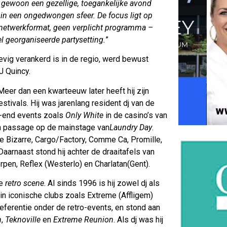
 gewoon een gezellige, toegankelijke avond
in een ongedwongen sfeer. De focus ligt op
 netwerkformat, geen verplicht programma –
 georganiseerde partysetting.
”
tevig verankerd is in de regio, werd bewust
J Quincy.
Meer dan een kwarteeuw later heeft hij zijn
tivals. Hij was jarenlang resident dj van de
h-end events zoals
Only White
in de casino’s van
n passage op de mainstage van
Laundry Day
.
fee Bizarre, Cargo/Factory, Comme Ca, Promille,
aarnaast stond hij achter de draaitafels van
rpen, Reflex (Westerlo) en Charlatan(Gent).
he
retro scene
. Al sinds 1996 is hij zowel dj als
in iconische clubs zoals Extreme (Affligem)
eferentie onder de retro-events, en stond aan
n
,
Teknoville
en
Extreme Reunion
. Als dj was hij