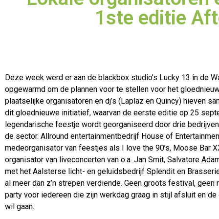
1ste editie A
Deze week werd er aan de blackbox studio’s Lucky 13 in de Wa
opgewarmd om de plannen voor te stellen voor het gloednieuwe
plaatselijke organisatoren en dj’s (Laplaz en Quincy) hieven sa
dit gloednieuwe initiatief, waarvan de eerste editie op 25 sept
legendarische feestje wordt georganiseerd door drie bedrijven 
de sector. Allround entertainmentbedrijf House of Entertainmen
medeorganisator van feestjes als I love the 90’s, Moose Bar 
organisator van liveconcerten van o.a. Jan Smit, Salvatore Adam
met het Aalsterse licht- en geluidsbedrijf Splendit en Brasserie
al meer dan z’n strepen verdiende. Geen groots festival, geen 
party voor iedereen die zijn werkdag graag in stijl afsluit en d
wil gaan.