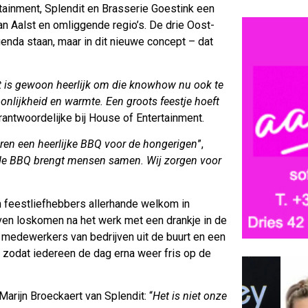
tainment, Splendit en Brasserie Goestink een
an Aalst en omliggende regio’s. De drie Oost-
enda staan, maar in dit nieuwe concept – dat
t is gewoon heerlijk om die knowhow nu ook te
onlijkheid en warmte. Een groots feestje hoeft
rantwoordelijke bij House of Entertainment.
veren een heerlijke BBQ voor de hongerigen
”,
e BBQ brengt mensen samen. Wij zorgen voor
 feestliefhebbers allerhande welkom in
even loskomen na het werk met een drankje in de
n medewerkers van bedrijven uit de buurt en een
0, zodat iedereen de dag erna weer fris op de
 Marijn Broeckaert van Splendit: “
Het is niet onze