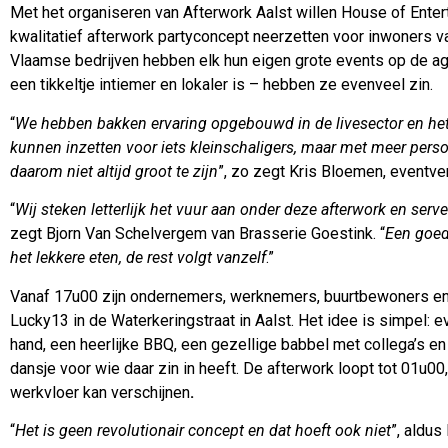
Met het organiseren van Afterwork Aalst willen House of Enter
kwalitatief afterwork partyconcept neerzetten voor inwoners v
Vlaamse bedrijven hebben elk hun eigen grote events op de ag
een tikkeltje intiemer en lokaler is – hebben ze evenveel zin.
“
We hebben bakken ervaring opgebouwd in de livesector en he
kunnen inzetten voor iets kleinschaligers, maar met meer perso
daarom niet altijd groot te zijn
”, zo zegt Kris Bloemen, eventve
“
Wij steken letterlijk het vuur aan onder deze afterwork en ser
zegt Bjorn Van Schelvergem van Brasserie Goestink. “
Een goed
het lekkere eten, de rest volgt vanzelf
.”
Vanaf 17u00 zijn ondernemers, werknemers, buurtbewoners en
Lucky13 in de Waterkeringstraat in Aalst. Het idee is simpel: 
hand, een heerlijke BBQ, een gezellige babbel met collega’s e
dansje voor wie daar zin in heeft. De afterwork loopt tot 01u0
werkvloer kan verschijnen
.
“
Het is geen revolutionair concept en dat hoeft ook niet
”, aldus