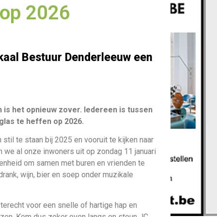
 op 2026
okaal Bestuur Denderleeuw een
n is het opnieuw zover. Iedereen is tussen
glas te heffen op 2026.
il te staan bij 2025 en vooruit te kijken naar
en we al onze inwoners uit op zondag 11 januari
egenheid om samen met buren en vrienden te
sdrank, wijn, bier en soep onder muzikale
terecht voor een snelle of hartige hap en
ijzen. Kom dus zeker even langs en steun JC