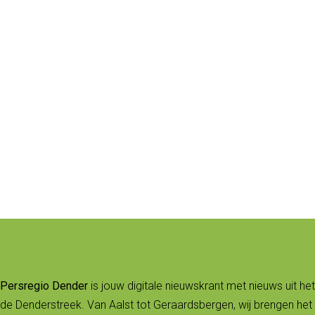
Persregio Dender
is jouw digitale nieuwskrant met nieuws uit het
de Denderstreek. Van Aalst tot Geraardsbergen, wij brengen het 