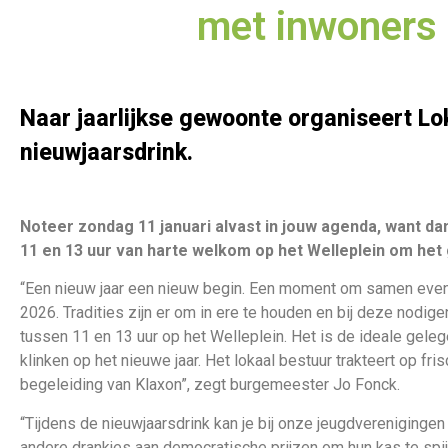
met inwoners
Naar jaarlijkse gewoonte organiseert L
nieuwjaarsdrink.
Noteer zondag 11 januari alvast in jouw agenda, want da
11 en 13 uur van harte welkom op het Welleplein om het 
“Een nieuw jaar een nieuw begin. Een moment om samen even st
2026. Tradities zijn er om in ere te houden en bij deze nodig
tussen 11 en 13 uur op het Welleplein. Het is de ideale gel
klinken op het nieuwe jaar. Het lokaal bestuur trakteert op fri
begeleiding van Klaxon”, zegt burgemeester Jo Fonck.
“Tijdens de nieuwjaarsdrink kan je bij onze jeugdverenigingen 
andere drankjes aan democratische prijzen om hun kas te sp