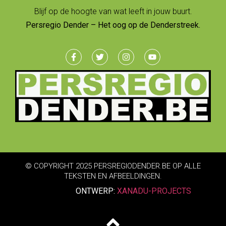
Blijf op de hoogte van wat leeft in jouw buurt.
Persregio Dender – Het oog op de Denderstreek.
© COPYRIGHT 2025 PERSREGIODENDER.BE OP ALLE
TEKSTEN EN AFBEELDINGEN.
ONTWERP:
XANADU-PROJECTS