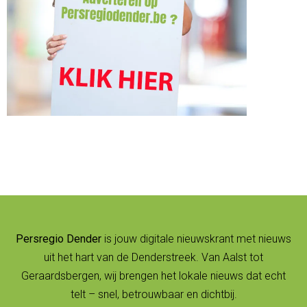
Persregio Dender
is jouw digitale nieuwskrant met nieuws
uit het hart van de Denderstreek. Van Aalst tot
Geraardsbergen, wij brengen het lokale nieuws dat echt
telt – snel, betrouwbaar en dichtbij.