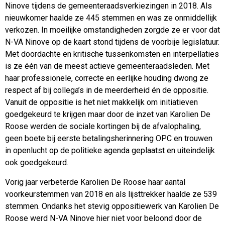
Ninove tijdens de gemeenteraadsverkiezingen in 2018. Als
nieuwkomer haalde ze 445 stemmen en was ze onmiddellijk
verkozen. In moeilijke omstandigheden zorgde ze er voor dat
N-VA Ninove op de kaart stond tijdens de voorbije legislatuur.
Met doordachte en kritische tussenkomsten en interpellaties
is ze één van de meest actieve gemeenteraadsleden. Met
haar professionele, correcte en eerlijke houding dwong ze
respect af bij collega’s in de meerderheid én de oppositie.
Vanuit de oppositie is het niet makkelijk om initiatieven
goedgekeurd te krijgen maar door de inzet van Karolien De
Roose werden de sociale kortingen bij de afvalophaling,
geen boete bij eerste betalingsherinnering OPC en trouwen
in openlucht op de politieke agenda geplaatst en uiteindelijk
ook goedgekeurd.
Vorig jaar verbeterde Karolien De Roose haar aantal
voorkeurstemmen van 2018 en als lijsttrekker haalde ze 539
stemmen. Ondanks het stevig oppositiewerk van Karolien De
Roose werd N-VA Ninove hier niet voor beloond door de