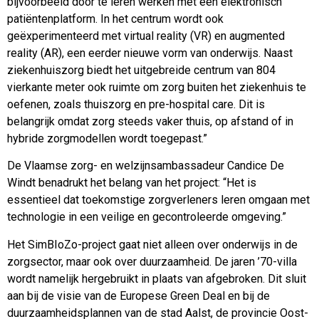
bijvoorbeeld door te leren werken met een elektronisch
patiëntenplatform. In het centrum wordt ook
geëxperimenteerd met virtual reality (VR) en augmented
reality (AR), een eerder nieuwe vorm van onderwijs. Naast
ziekenhuiszorg biedt het uitgebreide centrum van 804
vierkante meter ook ruimte om zorg buiten het ziekenhuis te
oefenen, zoals thuiszorg en pre-hospital care. Dit is
belangrijk omdat zorg steeds vaker thuis, op afstand of in
hybride zorgmodellen wordt toegepast.”
De Vlaamse zorg- en welzijnsambassadeur Candice De
Windt benadrukt het belang van het project: “Het is
essentieel dat toekomstige zorgverleners leren omgaan met
technologie in een veilige en gecontroleerde omgeving.”
Het SimBIoZo-project gaat niet alleen over onderwijs in de
zorgsector, maar ook over duurzaamheid. De jaren ’70-villa
wordt namelijk hergebruikt in plaats van afgebroken. Dit sluit
aan bij de visie van de Europese Green Deal en bij de
duurzaamheidsplannen van de stad Aalst, de provincie Oost-