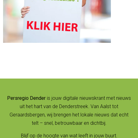
Persregio Dender
is jouw digitale nieuwskrant met nieuws
uit het hart van de Denderstreek. Van Aalst tot
Geraardsbergen, wij brengen het lokale nieuws dat echt
telt – snel, betrouwbaar en dichtbij.
Blijf op de hoogte van wat leeft in jouw buurt.