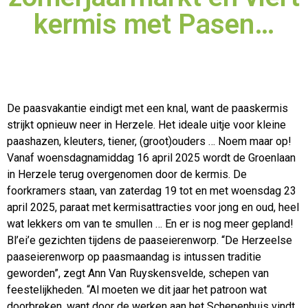
kermis met Pasen…
De paasvakantie eindigt met een knal, want de paaskermis
strijkt opnieuw neer in Herzele. Het ideale uitje voor kleine
paashazen, kleuters, tiener, (groot)ouders … Noem maar op!
Vanaf
woensdagnamiddag 16 april 2025 wordt de Groenlaan
in Herzele terug overgenomen door de kermis. De
foorkramers staan, van zaterdag 19 tot en met woensdag 23
april 2025, paraat met kermisattracties voor jong en oud, heel
wat lekkers om van te smullen … En er is nog meer gepland!
Bl’ei’e gezichten tijdens de paaseierenworp. “De Herzeelse
paaseierenworp op paasmaandag is intussen traditie
geworden”, zegt Ann Van Ruyskensvelde, schepen van
feestelijkheden. “Al moeten we dit jaar het patroon wat
doorbreken, want door de werken aan het Schepenhuis vindt