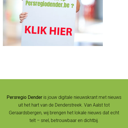
Persregio Dender
is jouw digitale nieuwskrant met nieuws
uit het hart van de Denderstreek. Van Aalst tot
Geraardsbergen, wij brengen het lokale nieuws dat echt
telt – snel, betrouwbaar en dichtbij.