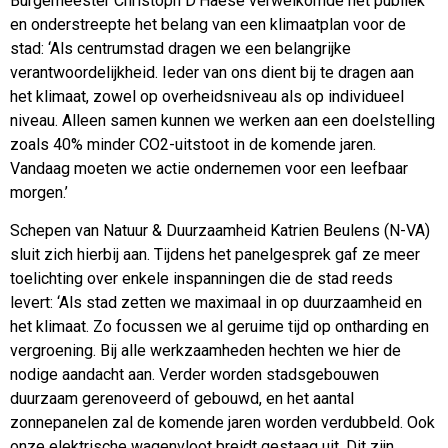
Burgemeester Christoph D’Haese verwelkomde het publiek
en onderstreepte het belang van een klimaatplan voor de
stad: ‘Als centrumstad dragen we een belangrijke
verantwoordelijkheid. Ieder van ons dient bij te dragen aan
het klimaat, zowel op overheidsniveau als op individueel
niveau. Alleen samen kunnen we werken aan een doelstelling
zoals 40% minder CO2-uitstoot in de komende jaren.
Vandaag moeten we actie ondernemen voor een leefbaar
morgen.’
Schepen van Natuur & Duurzaamheid Katrien Beulens (N-VA)
sluit zich hierbij aan. Tijdens het panelgesprek gaf ze meer
toelichting over enkele inspanningen die de stad reeds
levert: ‘Als stad zetten we maximaal in op duurzaamheid en
het klimaat. Zo focussen we al geruime tijd op ontharding en
vergroening. Bij alle werkzaamheden hechten we hier de
nodige aandacht aan. Verder worden stadsgebouwen
duurzaam gerenoveerd of gebouwd, en het aantal
zonnepanelen zal de komende jaren worden verdubbeld. Ook
onze elektrische wagenvloot breidt gestaag uit. Dit zijn