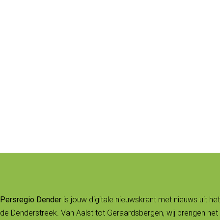
Persregio Dender
is jouw digitale nieuwskrant met nieuws uit het
de Denderstreek. Van Aalst tot Geraardsbergen, wij brengen het 