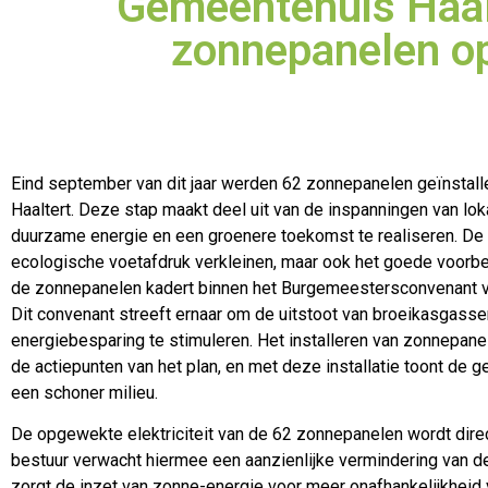
Gemeentehuis Haal
zonnepanelen op
Eind september van dit jaar werden 62 zonnepanelen geïnstall
Haaltert. Deze stap maakt deel uit van de inspanningen van lok
duurzame energie en een groenere toekomst te realiseren. De 
ecologische voetafdruk verkleinen, maar ook het goede voorbe
de zonnepanelen kadert binnen het Burgemeestersconvenant va
Dit convenant streeft ernaar om de uitstoot van broeikasgasse
energiebesparing te stimuleren. Het installeren van zonnepa
de actiepunten van het plan, en met deze installatie toont de
een schoner milieu.
De opgewekte elektriciteit van de 62 zonnepanelen wordt direc
bestuur verwacht hiermee een aanzienlijke vermindering van d
zorgt de inzet van zonne-energie voor meer onafhankelijkheid v