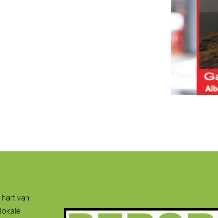
 hart van
lokale