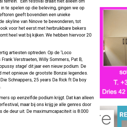
terrein. “Een festival draait niet alleen om
n te spelen op die beleving, gingen we op
eeftoren geeft bovendien een unieke
de skyline van Ninove te bewonderen, tot
 ook voor het eerst met herbruikbare bekers
mt heel wat bij kijken. We hebben hiervoor 20
rtig artiesten optreden. Op de ‘Loco
 Frank Verstraeten, Willy Sommers, Pat B,
topussy stage’ dit jaar een nieuw podium. De
 met opnieuw de grootste Bonzai legendes.
, Die Schnappers, 25 years Da Rick ft Da boy
.
mmers op eenzelfde podium krijgt. Dat kan alleen
festival, maar bij ons krijg je alle genres door
kets de deur uit. De maximumcapaciteit is 8.000