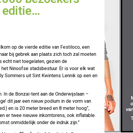
 editie…
lkom op de vierde editie van Festiloco, een
aar bij gebrek aan
plaats zich toch zal moeten
s echt niet toegelaten, gezien de
et Ninoofse stadsbestuur. Er is voor elk wat
illy Sommers uit Sint Kwintens Lennik op een en
ien. In de Bonzai-tent aan de Onderwijslaan –
ge’ dit jaar een nieuw podium in de vorm van
red.) en is 20 meter breed en 8 meter hoog”,
n er twee nieuwe inkomtorens, ook inflatable.
t onmiddellijk onder de indruk zijn.”