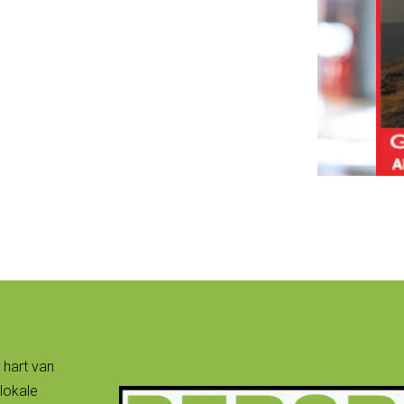
 hart van
lokale