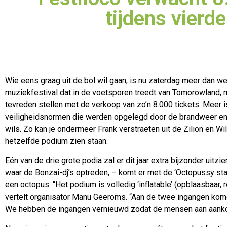
tijdens vierde
Wie eens graag uit de bol wil gaan, is nu zaterdag meer dan we
muziekfestival dat in de voetsporen treedt van Tomorowland, m
tevreden stellen met de verkoop van zo’n 8.000 tickets. Meer i
veiligheidsnormen die werden opgelegd door de brandweer en h
wils. Zo kan je ondermeer Frank verstraeten uit de Zilion en W
hetzelfde podium zien staan.
Eén van de drie grote podia zal er dit jaar extra bijzonder uitz
waar de Bonzai-dj’s optreden, – komt er met de ‘Octopussy sta
een octopus. “Het podium is volledig ‘inflatable’ (opblaasbaar, 
vertelt organisator Manu Geeroms. “Aan de twee ingangen kome
We hebben de ingangen vernieuwd zodat de mensen aan aankoms