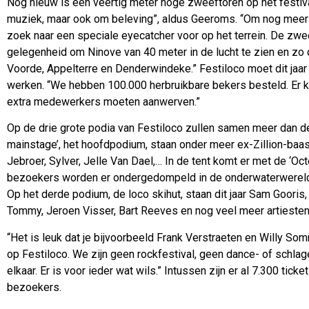
Nog nieuw is een veertig meter hoge zweeftoren op het festival 
muziek, maar ook om beleving”, aldus Geeroms. “Om nog meer i
zoek naar een speciale eyecatcher voor op het terrein. De zw
gelegenheid om Ninove van 40 meter in de lucht te zien en zo 
Voorde, Appelterre en Denderwindeke.” Festiloco moet dit jaar
werken. “We hebben 100.000 herbruikbare bekers besteld. Er ko
extra medewerkers moeten aanwerven.”
Op de drie grote podia van Festiloco zullen samen meer dan de
mainstage’, het hoofdpodium, staan onder meer ex-Zillion-baas
Jebroer, Sylver, Jelle Van Dael,… In de tent komt er met de ‘Oc
bezoekers worden er ondergedompeld in de onderwaterwereld
Op het derde podium, de loco skihut, staan dit jaar Sam Gooris
Tommy, Jeroen Visser, Bart Reeves en nog veel meer artiesten
“Het is leuk dat je bijvoorbeeld Frank Verstraeten en Willy So
op Festiloco. We zijn geen rockfestival, geen dance- of schlager
elkaar. Er is voor ieder wat wils.” Intussen zijn er al 7.300 tic
bezoekers.