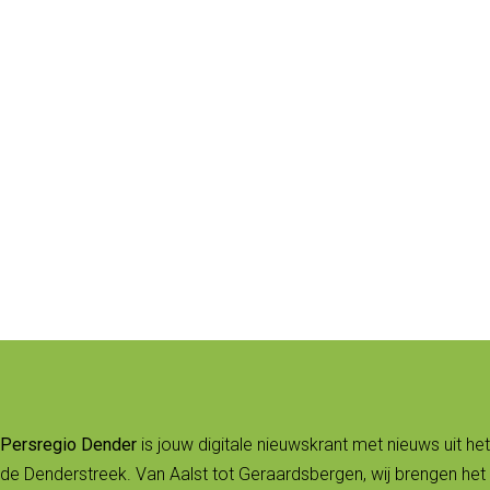
Persregio Dender
is jouw digitale nieuwskrant met nieuws uit het
de Denderstreek. Van Aalst tot Geraardsbergen, wij brengen het 