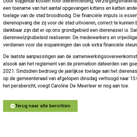
Door stijgende kosten voor dierenvoeding, verzorgingsmateria
een toename van het aantal opgevangen kittens en katten ander
toelage van de stad broodnodig. Die financiële impuls is essen
dierenopvang die zij voor de stad uitvoeren, correct te kunnen 
dankbaar zijn dat er op ons grondgebied een dierenasiel is.
dierenwelzijnsbeleid realiseren. De medewerkers en vrijwillige
verdienen voor die inspanningen dan ook extra financiële steun
De laatste aanpassingen aan de samenwerkingsovereenkomsten
alsook aan het reglement van de premiebon dateerden van goe
2021. Sindsdien bedroeg de jaarlijkse toelage aan het dierenas
op de gemeenteraad van afgelopen dinsdag verhoogd naar 15.0
het persbericht, voegt Caroline De Meerleer er nog aan toe.
Terug naar alle berichten