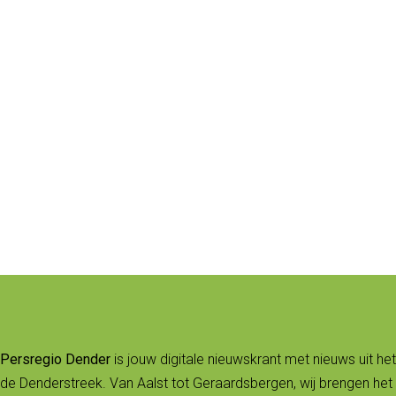
Persregio Dender
is jouw digitale nieuwskrant met nieuws uit het
de Denderstreek. Van Aalst tot Geraardsbergen, wij brengen het 