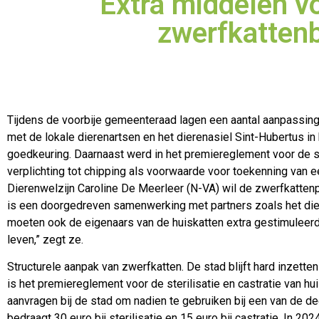
Extra middelen v
zwerfkatten
Tijdens de voorbije gemeenteraad lagen een aantal aanpass
met de lokale dierenartsen en het dierenasiel Sint-Hubertus in
goedkeuring. Daarnaast werd in het premiereglement voor de ste
verplichting tot chipping als voorwaarde voor toekenning van
Dierenwelzijn Caroline De Meerleer (N-VA) wil de zwerfkattenp
is een doorgedreven samenwerking met partners zoals het dier
moeten ook de eigenaars van de huiskatten extra gestimuleerd
leven,” zegt ze.
Structurele aanpak van zwerfkatten. De stad blijft hard inzett
is het premiereglement voor de sterilisatie en castratie van 
aanvragen bij de stad om nadien te gebruiken bij een van de 
bedraagt 30 euro bij sterilisatie en 15 euro bij castratie. In 2