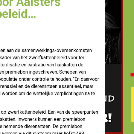
oor Aalsters
beleid…
ingen aan de samenwerkings-overeenkomsten
 kader van het zwerfkattenbeleid voor
ter
rilisatie en castratie van huiskatten de
 een premiebon ingeschreven. Schepen van
opulatie onder controle te houden. “En daarvoor
enasiel en de dierenartsen essentieel, maar
 worden om de wettelijke verplichtingen na te
en op zwerfkattenbeleid. Een van de speerpunten
huiskatten. Inwoners kunnen een premiebon
deelnemende dierenartsen. De premiebon
024 werden via dit systeem maar liefst 488