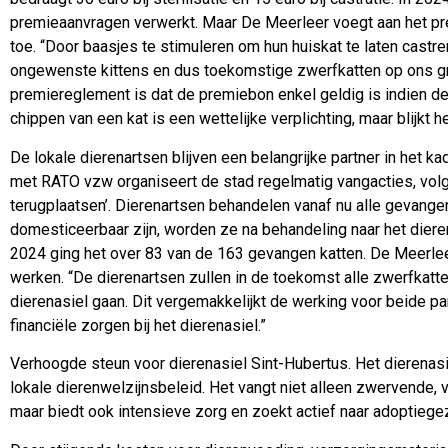
premieaanvragen verwerkt. Maar De Meerleer voegt aan het pr
toe. “Door baasjes te stimuleren om hun huiskat te laten castre
ongewenste kittens en dus toekomstige zwerfkatten op ons gr
premiereglement is dat de premiebon enkel geldig is indien de 
chippen van een kat is een wettelijke verplichting, maar blijkt 
De lokale dierenartsen blijven een belangrijke partner in het 
met RATO vzw organiseert de stad regelmatig vangacties, volg
terugplaatsen’. Dierenartsen behandelen vanaf nu alle gevange
domesticeerbaar zijn, worden ze na behandeling naar het diere
2024 ging het over 83 van de 163 gevangen katten. De Meerleer
werken. “De dierenartsen zullen in de toekomst alle zwerfkatt
dierenasiel gaan. Dit vergemakkelijkt de werking voor beide pa
financiële zorgen bij het dierenasiel.”
Verhoogde steun voor dierenasiel Sint-Hubertus. Het dierenasi
lokale dierenwelzijnsbeleid. Het vangt niet alleen zwervende, 
maar biedt ook intensieve zorg en zoekt actief naar adoptiege