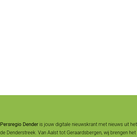
Persregio Dender
is jouw digitale nieuwskrant met nieuws uit het
de Denderstreek. Van Aalst tot Geraardsbergen, wij brengen het 