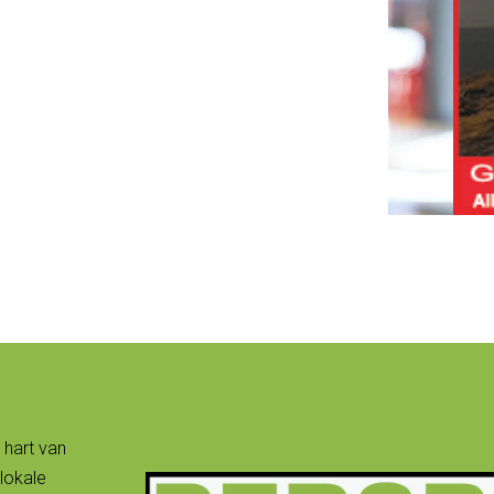
 hart van
lokale