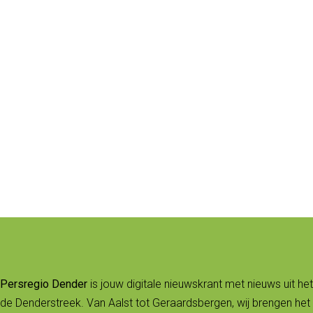
Persregio Dender
is jouw digitale nieuwskrant met nieuws uit het
de Denderstreek. Van Aalst tot Geraardsbergen, wij brengen het 