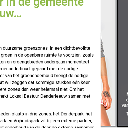
 in de gemeente
euw…
en duurzame groenzones. In een dichtbevolkte
groen in de openbare
ruimte te voorzien, zoals
parken en groengebieden ondergaan momenteel
 groenonderhoud, gepaard met de nodige
heer van het groenonderhoud brengt de nodige
 Dat wil zeggen dat sommige stukken één keer
ere zones dan weer helemaal niet. Om het
werkt Lokaal Bestuur Denderleeuw samen met
n plaats in drie zones: het Denderpark, het
k en Vrijheidspark zit bij een externe partner,
 het onderhoud van de door de externe aannemer