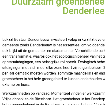
Duurzaam groenbeheer
Denderle
Lokaal Bestuur Denderleeuw investeert volop in kwalitatieve 
gemeente zoals Denderleeuw is het essentieel om voldoende 
ook blijkt uit de gemeente- en stadsmonitor. Verschillende 
een transformatie, waarbij ook het ecologisch beheer van het
opstartuitdagingen, een belangrijke rol speelt. Ecologisch be
uitdagingen met zich mee: elke zone heeft zijn eigen beheer.
per jaar gemaaid moeten worden, sommige maandelijks en and
groenbeheer in het hele grondgebied te kunnen onderhouden 
externe partners.
Werkzaamheden op vandaag. Momenteel vinden er werkzaamhede
Vrijheidspark en de Biestbaan. Het groenbeheer in het Denderpar
het groenonderhoud in de Biestbaan zit in eigen beheer. Voor