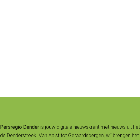
Persregio Dender
is jouw digitale nieuwskrant met nieuws uit het
de Denderstreek. Van Aalst tot Geraardsbergen, wij brengen het 