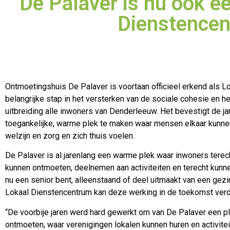
De Palaver is nu ook ee
Dienstence
Ontmoetingshuis De Palaver is voortaan officieel erkend als 
belangrijke stap in het versterken van de sociale cohesie en h
uitbreiding alle inwoners van Denderleeuw. Het bevestigt de j
toegankelijke, warme plek te maken waar mensen elkaar kunne
welzijn en zorg en zich thuis voelen.
De Palaver is al jarenlang een warme plek waar inwoners terec
kunnen ontmoeten, deelnemen aan activiteiten en terecht kunn
nu een senior bent, alleenstaand of deel uitmaakt van een gezi
Lokaal Dienstencentrum kan deze werking in de toekomst ver
“De voorbije jaren werd hard gewerkt om van De Palaver een 
ontmoeten, waar verenigingen lokalen kunnen huren en activite