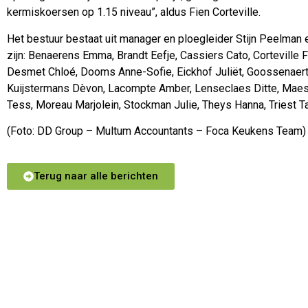
kermiskoersen op 1.15 niveau”, aldus Fien Corteville.
Het bestuur bestaat uit manager en ploegleider Stijn Peelman 
zijn: Benaerens Emma, Brandt Eefje, Cassiers Cato, Corteville
Desmet Chloé, Dooms Anne-Sofie, Eickhof Juliët, Goossenaerts 
Kuijstermans Dèvon, Lacompte Amber, Lenseclaes Ditte, Mae
Tess, Moreau Marjolein, Stockman Julie, Theys Hanna, Triest 
(Foto: DD Group – Multum Accountants – Foca Keukens Team)
Terug naar alle berichten