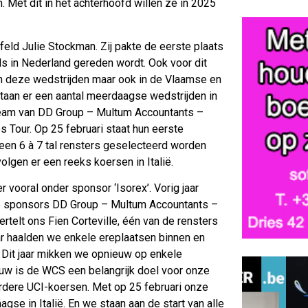
. Met dit in het achterhoofd willen ze in 2025
ld Julie Stockman. Zij pakte de eerste plaats
ls in Nederland gereden wordt. Ook voor dit
in deze wedstrijden maar ook in de Vlaamse en
staan er een aantal meerdaagse wedstrijden in
 team van DD Group – Multum Accountants –
 Tour. Op 25 februari staat hun eerste
een 6 à 7 tal rensters geselecteerd worden
lgen er een reeks koersen in Italië.
 vooral onder sponsor ‘Isorex’. Vorig jaar
e sponsors DD Group – Multum Accountants –
elt ons Fien Corteville, één van de rensters
aar haalden we enkele ereplaatsen binnen en
Dit jaar mikken we opnieuw op enkele
euw is de WCS een belangrijk doel voor onze
rdere UCI-koersen. Met op 25 februari onze
se in Italië. En we staan aan de start van alle