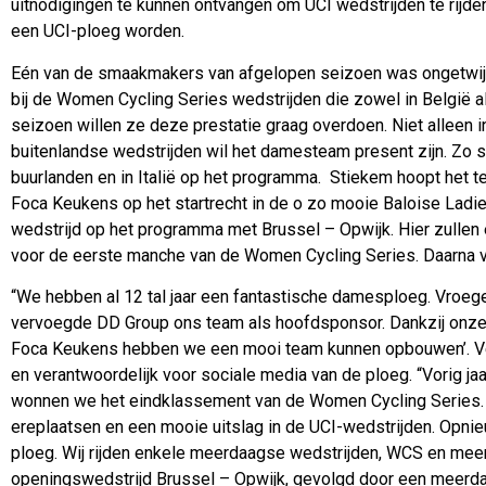
uitnodigingen te kunnen ontvangen om UCI wedstrijden te rijden
een UCI-ploeg worden.
Eén van de smaakmakers van afgelopen seizoen was ongetwijfe
bij de Women Cycling Series wedstrijden die zowel in België a
seizoen willen ze deze prestatie graag overdoen. Niet alleen 
buitenlandse wedstrijden wil het damesteam present zijn. Zo 
buurlanden en in Italië op het programma. Stiekem hoopt het
Foca Keukens op het startrecht in de o zo mooie Baloise Ladies
wedstrijd op het programma met Brussel – Opwijk. Hier zullen 
voor de eerste manche van de Women Cycling Series. Daarna vo
“We hebben al 12 tal jaar een fantastische damesploeg. Vroeger
vervoegde DD Group ons team als hoofdsponsor. Dankzij onz
Foca Keukens hebben we een mooi team kunnen opbouwen’. Vert
en verantwoordelijk voor sociale media van de ploeg. “Vorig j
wonnen we het eindklassement van de Women Cycling Series. 
ereplaatsen en een mooie uitslag in de UCI-wedstrijden. Opni
ploeg. Wij rijden enkele meerdaagse wedstrijden, WCS en mee
openingswedstrijd Brussel – Opwijk, gevolgd door een meerdaag