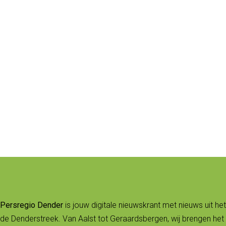
Persregio Dender
is jouw digitale nieuwskrant met nieuws uit het
de Denderstreek. Van Aalst tot Geraardsbergen, wij brengen het 