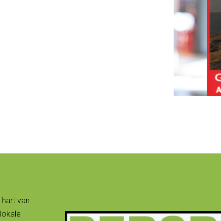
 hart van
lokale