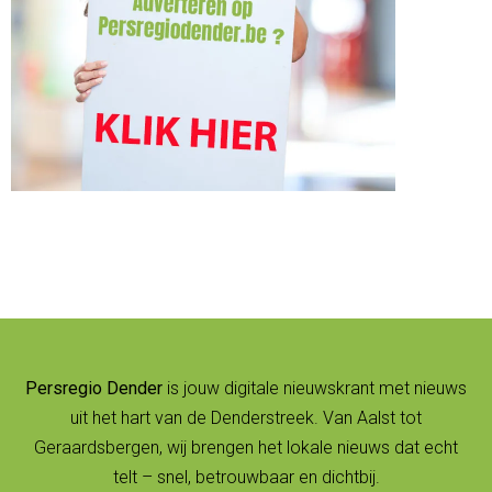
Persregio Dender
is jouw digitale nieuwskrant met nieuws
uit het hart van de Denderstreek. Van Aalst tot
Geraardsbergen, wij brengen het lokale nieuws dat echt
telt – snel, betrouwbaar en dichtbij.