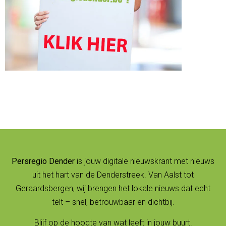
Persregio Dender
is jouw digitale nieuwskrant met nieuws
uit het hart van de Denderstreek. Van Aalst tot
Geraardsbergen, wij brengen het lokale nieuws dat echt
telt – snel, betrouwbaar en dichtbij.
Blijf op de hoogte van wat leeft in jouw buurt.