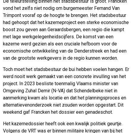
De teleurstelling binnen het stadsbestuur is groot. Francken
vond het zelfs niet nodig om burgemeester Fernand Van
Trimpont vooraf op de hoogte te brengen. Het stadsbestuur
had gehoopt dat het kazerneproject een sterke economische
boost zou geven aan Geraardsbergen, een regio die kampt
met lage werkgelegenheidscijfers. De komst van een
kazerne werd gezien als een cruciale hefboom voor de
economische ontwikkeling van de Denderstreek en had een
van de grootste werkgevers in de regio kunnen worden.
Toch moet het stadsbestuur de bui hebben voelen hangen. Er
werd nooit werk gemaakt van een concrete invulling van het
project. In 2023 besliste toenmalig Vlaams minister van
Omgeving Zuhal Demir (N-VA) dat Schendelbeke niet in
aanmerking kwam als locatie en dat het planningsproces en
alternatievenonderzoek niet zouden worden opgestart. Dit
weekend gaf Francken het dossier een genadeschot.
Het kazernedossier heeft ook een kwalijk politiek geurtje.
Volgens de VRT was er binnen militaire kringen van bij het