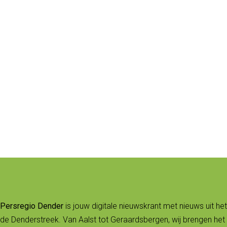
Persregio Dender
is jouw digitale nieuwskrant met nieuws uit het
de Denderstreek. Van Aalst tot Geraardsbergen, wij brengen het 