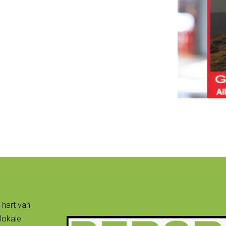
 hart van
lokale