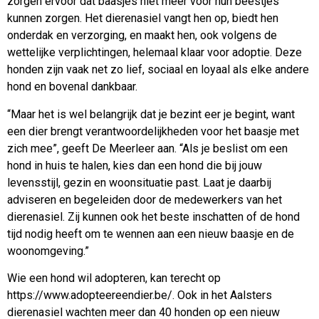
zorgen ervoor dat baasjes niet meer voor hun beestjes
kunnen zorgen. Het dierenasiel vangt hen op, biedt hen
onderdak en verzorging, en maakt hen, ook volgens de
wettelijke verplichtingen, helemaal klaar voor adoptie. Deze
honden zijn vaak net zo lief, sociaal en loyaal als elke andere
hond en bovenal dankbaar.
“Maar het is wel belangrijk dat je bezint eer je begint, want
een dier brengt verantwoordelijkheden voor het baasje met
zich mee”, geeft De Meerleer aan. “Als je beslist om een
hond in huis te halen, kies dan een hond die bij jouw
levensstijl, gezin en woonsituatie past. Laat je daarbij
adviseren en begeleiden door de medewerkers van het
dierenasiel. Zij kunnen ook het beste inschatten of de hond
tijd nodig heeft om te wennen aan een nieuw baasje en de
woonomgeving.”
Wie een hond wil adopteren, kan terecht op
https://www.adopteereendier.be/. Ook in het Aalsters
dierenasiel wachten meer dan 40 honden op een nieuw